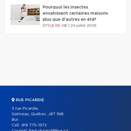
Pourquoi les insectes
envahissent certaines maisons
plus que d'autres en été?
STYLE DE VIE
|
24 juillet 2026
RUE PICARDIE
3 rue Picardie,
Gatineau, Québec, J8T 1N8
Bur.:
Cell.:
819 775-1972
Courriel:
fred-durand@live.ca